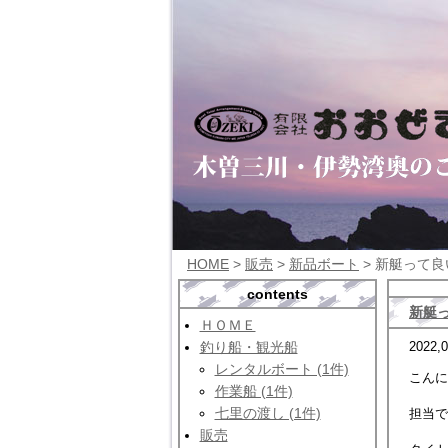
HOME
>
販売
>
新品ボート
> 新艇って
contents
新艇
ＨＯＭＥ
釣り船・観光船
2022,0
レンタルボート (1件)
こんに
作業船 (1件)
七里の渡し (1件)
担当で
販売