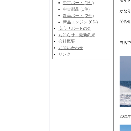
タイト
中古ボート (1件)
中古部品 (1件)
かなり
新品ボート (2件)
問合せ
新品エンジン (6件)
安心サポートの会
お知らせ・最新釣果
会社概要
当店で
お問い合わせ
リンク
2021