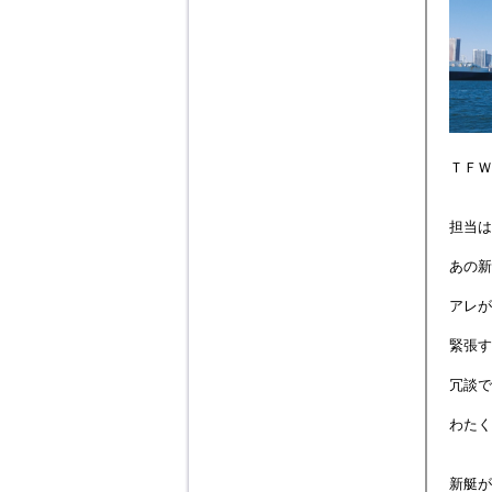
ＴＦＷ
担当は
あの新
アレが
緊張す
冗談で
わたく
新艇が