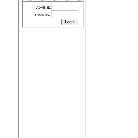
ADMIN ID:
ADMIN PW:
）