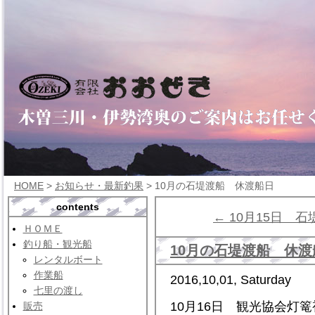
HOME
>
お知らせ・最新釣果
> 10月の石堤渡船 休渡船日
contents
← 10月15日 
ＨＯＭＥ
釣り船・観光船
10月の石堤渡船 休渡
レンタルボート
作業船
2016,10,01, Saturday
七里の渡し
10月16日 観光協会灯
販売