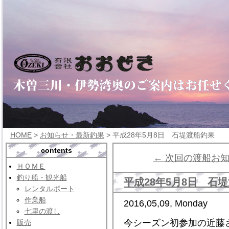
HOME
>
お知らせ・最新釣果
> 平成28年5月8日 石堤渡船釣果
contents
← 次回の渡船お
ＨＯＭＥ
釣り船・観光船
平成28年5月8日 石
レンタルボート
作業船
2016,05,09, Monday
七里の渡し
今シーズン初参加の近藤
販売