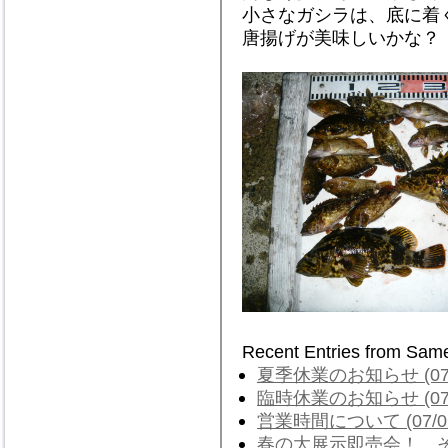
小さなガシラは、底に着
唐揚げが美味しいかな？
Recent Entries from Sam
夏季休業のお知らせ (07/
臨時休業のお知らせ (07/
営業時間について (07/0
春の大展示即売会！ その２