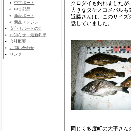
クロダイも釣れましたが
中古ボート
中古部品
大きなタケノコメバルも
新品ボート
近藤さんは、このサイズ
新品エンジン
話していました。
安心サポートの会
お知らせ・最新釣果
会社概要
お問い合わせ
リンク
同じく多度町の大平さん