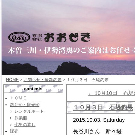
HOME
>
お知らせ・最新釣果
> １０月３日 石堤釣果
contents
← 10月10日 石
ＨＯＭＥ
釣り船・観光船
１０月３日 石堤釣果
レンタルボート
作業船
2015,10,03, Saturday
七里の渡し
長谷川さん 新々堤
販売