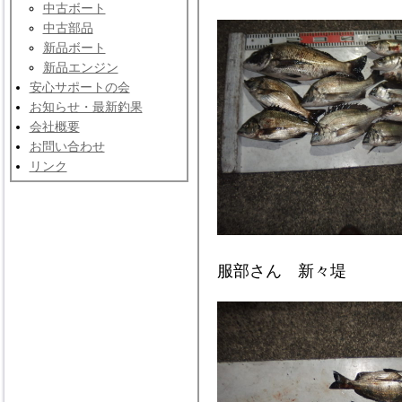
中古ボート
中古部品
新品ボート
新品エンジン
安心サポートの会
お知らせ・最新釣果
会社概要
お問い合わせ
リンク
服部さん 新々堤