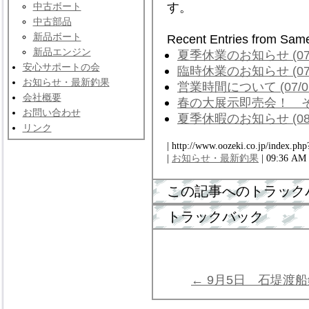
す。
中古ボート
中古部品
新品ボート
Recent Entries from Sam
新品エンジン
夏季休業のお知らせ (07/
安心サポートの会
臨時休業のお知らせ (07/
お知らせ・最新釣果
営業時間について (07/0
会社概要
春の大展示即売会！ その２
お問い合わせ
夏季休暇のお知らせ (08/
リンク
| http://www.oozeki.co.jp/index.php
|
お知らせ・最新釣果
| 09:36 AM
この記事へのトラック
トラックバック
← 9月5日 石堤渡