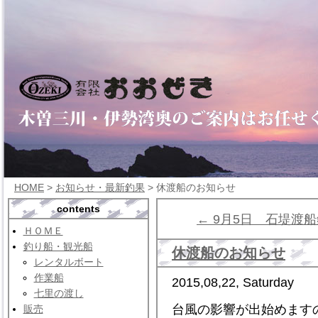
HOME
>
お知らせ・最新釣果
> 休渡船のお知らせ
contents
← 9月5日 石堤渡
ＨＯＭＥ
釣り船・観光船
休渡船のお知らせ
レンタルボート
作業船
2015,08,22, Saturday
七里の渡し
台風の影響が出始めます
販売