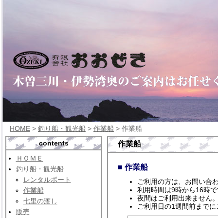
HOME
>
釣り船・観光船
>
作業船
> 作業船
contents
作業船
ＨＯＭＥ
■ 作業船
釣り船・観光船
レンタルボート
ご利用の方は、お問い合
利用時間は9時から16時
作業船
夜間はご利用出来ません
七里の渡し
ご利用日の1週間前までに
販売